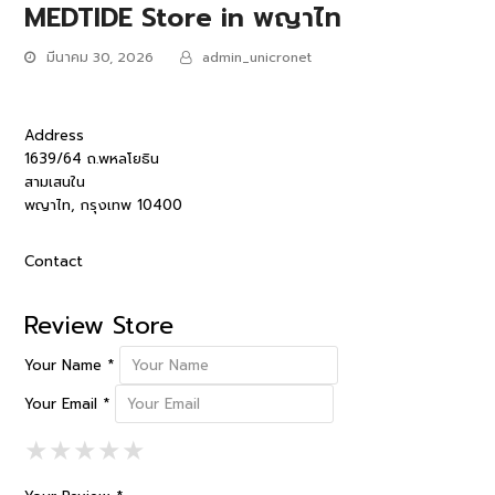
MEDTIDE
Store in พญาไท
มีนาคม 30, 2026
admin_unicronet
Address
1639/64 ถ.พหลโยธิน
สามเสนใน
พญาไท, กรุงเทพ 10400
Contact
Review Store
Your Name *
Your Email *
1 Star
2 Stars
3 Stars
4 Stars
5 Stars
★
★
★
★
★
★
★
★
★
★
★
★
★
★
★