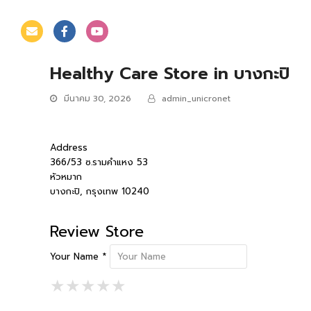
Healthy Care
Store in บางกะปิ
มีนาคม 30, 2026
admin_unicronet
Address
366/53 ซ.รามคำแหง 53
หัวหมาก
บางกะปิ, กรุงเทพ 10240
Review Store
Your Name *
1 Star
2 Stars
3 Stars
4 Stars
5 Stars
★
★
★
★
★
★
★
★
★
★
★
★
★
★
★