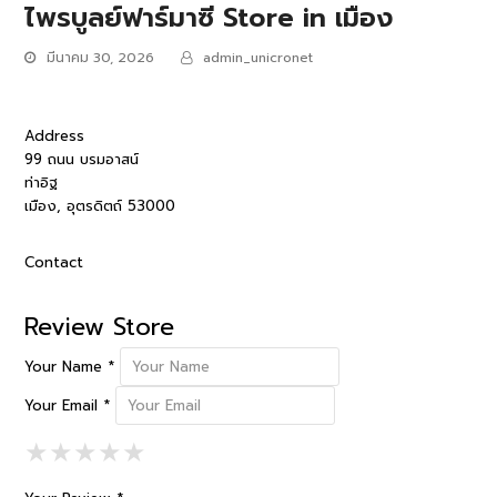
ไพรบูลย์ฟาร์มาซี
Store in เมือง
มีนาคม 30, 2026
admin_unicronet
Address
99 ถนน บรมอาสน์
ท่าอิฐ
เมือง, อุตรดิตถ์ 53000
Contact
Review Store
Your Name *
Your Email *
1 Star
2 Stars
3 Stars
4 Stars
5 Stars
★
★
★
★
★
★
★
★
★
★
★
★
★
★
★