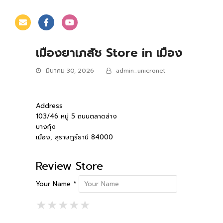
เมืองยาเภสัช
Store in เมือง
มีนาคม 30, 2026
admin_unicronet
Address
103/46 หมู่ 5 ถนนตลาดล่าง
บางกุ้ง
เมือง, สุราษฎร์ธานี 84000
Review Store
Your Name *
1 Star
2 Stars
3 Stars
4 Stars
5 Stars
★
★
★
★
★
★
★
★
★
★
★
★
★
★
★