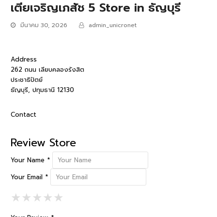
เตียเจริญเภสัช 5
Store in ธัญบุรี
มีนาคม 30, 2026
admin_unicronet
Address
262 ถนน เลียบคลองรังสิต
ประชาธิปัตย์
ธัญบุรี, ปทุมธานี 12130
Contact
Review Store
Your Name *
Your Email *
1 Star
2 Stars
3 Stars
4 Stars
5 Stars
★
★
★
★
★
★
★
★
★
★
★
★
★
★
★