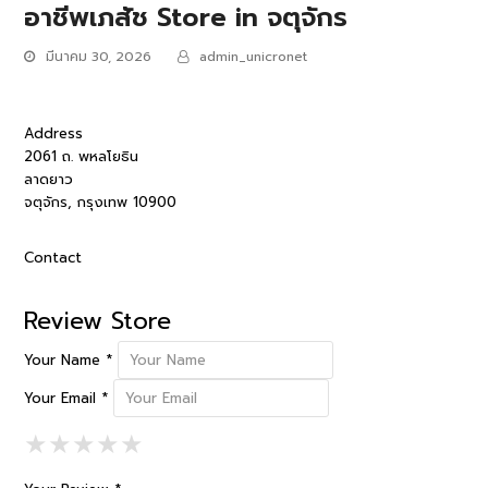
อาชีพเภสัช
Store in จตุจักร
มีนาคม 30, 2026
admin_unicronet
Address
2061 ถ. พหลโยธิน
ลาดยาว
จตุจักร, กรุงเทพ 10900
Contact
Review Store
Your Name *
Your Email *
1 Star
2 Stars
3 Stars
4 Stars
5 Stars
★
★
★
★
★
★
★
★
★
★
★
★
★
★
★