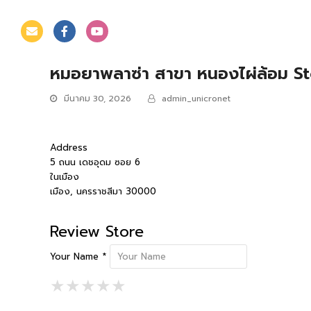
หมอยาพลาซ่า สาขา หนองไผ่ล้อม
St
มีนาคม 30, 2026
admin_unicronet
Address
5 ถนน เดชอุดม ซอย 6
ในเมือง
เมือง, นครราชสีมา 30000
Review Store
Your Name *
1 Star
2 Stars
3 Stars
4 Stars
5 Stars
★
★
★
★
★
★
★
★
★
★
★
★
★
★
★