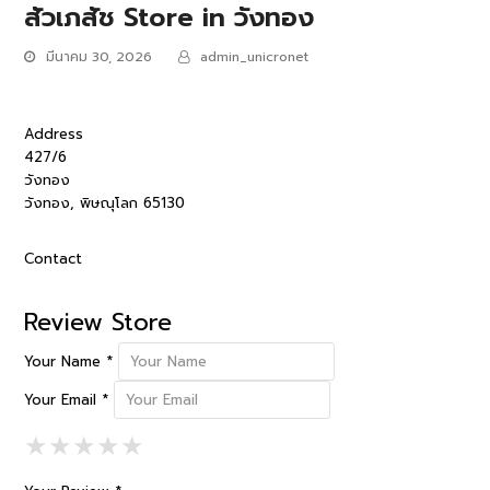
สัวเภสัช
Store in วังทอง
มีนาคม 30, 2026
admin_unicronet
Address
427/6
วังทอง
วังทอง, พิษณุโลก 65130
Contact
Review Store
Your Name *
Your Email *
1 Star
2 Stars
3 Stars
4 Stars
5 Stars
★
★
★
★
★
★
★
★
★
★
★
★
★
★
★