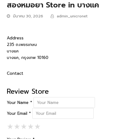
สองหมอยา
Store in บางแค
มีนาคม 30, 2026
admin_unicronet
Address
235 ถ.เพชรเกษม
บางแค
บางแค, กรุงเทพ 10160
Contact
Review Store
Your Name *
Your Email *
1 Star
2 Stars
3 Stars
4 Stars
5 Stars
★
★
★
★
★
★
★
★
★
★
★
★
★
★
★