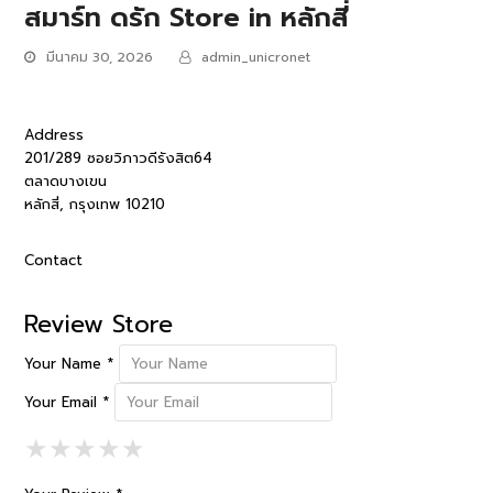
สมาร์ท ดรัก
Store in หลักสี่
มีนาคม 30, 2026
admin_unicronet
Address
201/289 ซอยวิภาวดีรังสิต64
ตลาดบางเขน
หลักสี่, กรุงเทพ 10210
Contact
Review Store
Your Name *
Your Email *
1 Star
2 Stars
3 Stars
4 Stars
5 Stars
★
★
★
★
★
★
★
★
★
★
★
★
★
★
★