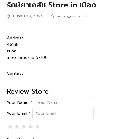
รักษ์ยาเภสัช
Store in เมือง
มีนาคม 30, 2026
admin_unicronet
Address
46138
ริมกก
เมือง, เชียงราย 57100
Contact
Review Store
Your Name *
Your Email *
1 Star
2 Stars
3 Stars
4 Stars
5 Stars
★
★
★
★
★
★
★
★
★
★
★
★
★
★
★