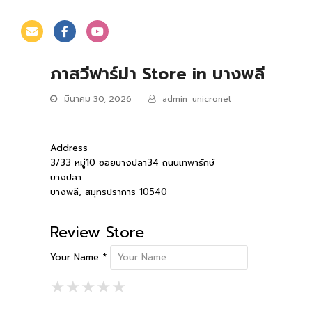
ภาสวีฟาร์ม่า
Store in บางพลี
มีนาคม 30, 2026
admin_unicronet
Address
3/33 หมู่10 ซอยบางปลา34 ถนนเทพารักษ์
บางปลา
บางพลี, สมุทรปราการ 10540
Review Store
Your Name *
1 Star
2 Stars
3 Stars
4 Stars
5 Stars
★
★
★
★
★
★
★
★
★
★
★
★
★
★
★