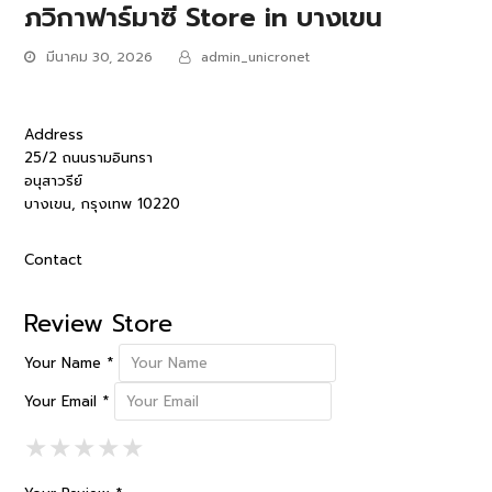
ภวิกาฟาร์มาซี
Store in บางเขน
มีนาคม 30, 2026
admin_unicronet
Address
25/2 ถนนรามอินทรา
อนุสาวรีย์
บางเขน, กรุงเทพ 10220
Contact
Review Store
Your Name *
Your Email *
1 Star
2 Stars
3 Stars
4 Stars
5 Stars
★
★
★
★
★
★
★
★
★
★
★
★
★
★
★