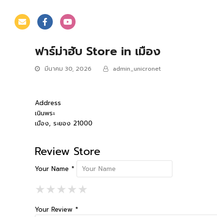
ฟาร์ม่าฮับ
Store in เมือง
มีนาคม 30, 2026
admin_unicronet
Address
เนินพระ
เมือง, ระยอง 21000
Review Store
Your Name *
1 Star
2 Stars
3 Stars
4 Stars
5 Stars
★
★
★
★
★
★
★
★
★
★
★
★
★
★
★
Your Review *