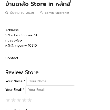
บ้านเภสัช
Store in หลักสี่
มีนาคม 30, 2026
admin_unicronet
Address
9/1 ม.1 ถ.แจ้งวัฒนะ 14
ทุ่งสองห้อง
หลักสี่, กรุงเทพ 10210
Contact
Review Store
Your Name *
Your Email *
1 Star
2 Stars
3 Stars
4 Stars
5 Stars
★
★
★
★
★
★
★
★
★
★
★
★
★
★
★