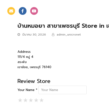
บ้านหมอยา สาขาเพชรบุรี
Store in 
มีนาคม 30, 2026
admin_unicronet
Address
111/4 หมู่ 4
สระพัง
เขาย้อย, เพชรบุรี 76140
Review Store
Your Name *
1 Star
2 Stars
3 Stars
4 Stars
5 Stars
★
★
★
★
★
★
★
★
★
★
★
★
★
★
★