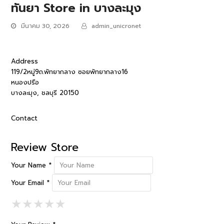
ทันยา
Store in บางละมุง
มีนาคม 30, 2026
admin_unicronet
Address
119/2หมู่9ถ.พัทยากลาง ซอยพัทยากลาง16
หนองปรือ
บางละมุง, ชลบุรี 20150
Contact
Review Store
Your Name *
Your Email *
1 Star
2 Stars
3 Stars
4 Stars
5 Stars
★
★
★
★
★
★
★
★
★
★
★
★
★
★
★