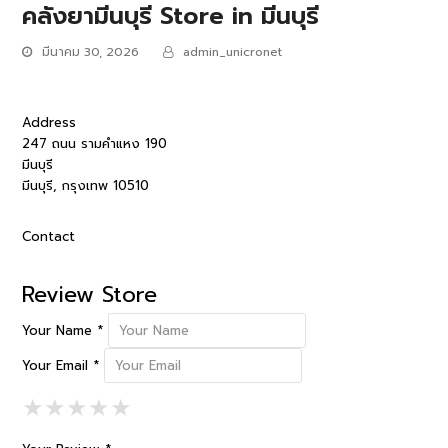
คลังยามีนบุรี
Store in มีนบุรี
มีนาคม 30, 2026
admin_unicronet
Address
247 ถนน รามคำแหง 190
มีนบุรี
มีนบุรี, กรุงเทพ 10510
Contact
Review Store
Your Name *
Your Email *
1 Star
2 Stars
3 Stars
4 Stars
5 Stars
★
★
★
★
★
★
★
★
★
★
★
★
★
★
★