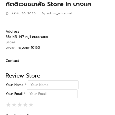
กิตติเวชชเภสัช
Store in บางแค
มีนาคม 30, 2026
admin_unicronet
Address
38/145-147 หมู่1 ถนนบางแค
บางแค
บางแค, กรุงเทพ 10160
Contact
Review Store
Your Name *
Your Email *
1 Star
2 Stars
3 Stars
4 Stars
5 Stars
★
★
★
★
★
★
★
★
★
★
★
★
★
★
★